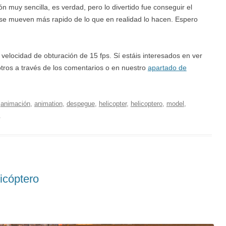
n muy sencilla, es verdad, pero lo divertido fue conseguir el
 se mueven más rapido de lo que en realidad lo hacen. Espero
elocidad de obturación de 15 fps. Sí estáis interesados en ver
tros a través de los comentarios o en nuestro
apartado de
,
animación
,
animation
,
despegue
,
helicopter
,
helicoptero
,
model
,
.
icóptero