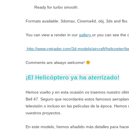
Ready for turbo smooth.
Formats available: 3dsmax, Cinema4d, obj, 3ds and fbx.
You can view a render in our
gallery
or you can see the c
http://www.cgtrader.com/3d-models/aircraft/helicopter/be
Comments are always welcome!
¡El Helicóptero ya ha aterrizado!
Hemos vuelto y en esta ocasión os traemos nuestro últim
Bell 47. Seguro que recordaréis estos famosos aeroplanos
televisión o incluso en las películas de la época. Hemo
vuestros proyectos.
En este modelo, hemos añadido más detalles para hacerl