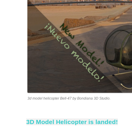
3d model helicopter Bell-47 by Bondiana 3D Studio.
3D Model Helicopter is landed!