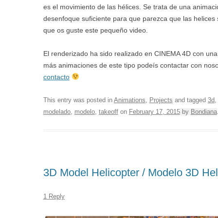
es el movimiento de las hélices. Se trata de una animació
desenfoque suficiente para que parezca que las helices
que os guste este pequeño video.
El renderizado ha sido realizado en CINEMA 4D con una v
más animaciones de este tipo podeís contactar con noso
contacto
This entry was posted in
Animations
,
Projects
and tagged
3d
modelado
,
modelo
,
takeoff
on
February 17, 2015
by
Bondiana
3D Model Helicopter / Modelo 3D Hel
1 Reply