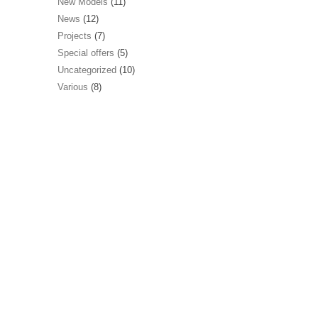
New Models
(11)
News
(12)
Projects
(7)
Special offers
(5)
Uncategorized
(10)
Various
(8)