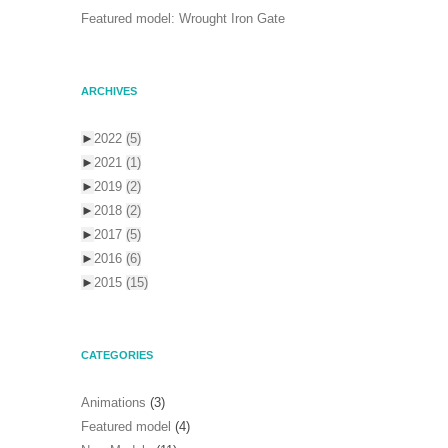
Featured model: Wrought Iron Gate
ARCHIVES
►
2022
(5)
►
2021
(1)
►
2019
(2)
►
2018
(2)
►
2017
(5)
►
2016
(6)
►
2015
(15)
CATEGORIES
Animations
(3)
Featured model
(4)